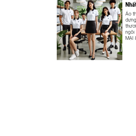
Nhấ
Áo t
dựng
thươ
ngôi
MẠI 