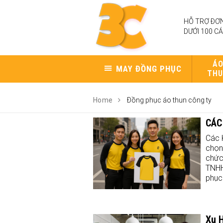
HỖ TRỢ ĐƠN
DƯỚI 100 CÁ
Á
MAY ĐỒNG PHỤC
TH
Home
Đồng phục áo thun công ty
CÁC
Các 
chọn
chức
TNHH
phục
Xu 