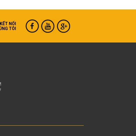
KẾT NỐI
ÚNG TÔI
M
7