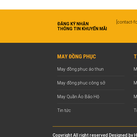
[contact-fo
ĐĂNG KÝ NHẬN
THÔNG TIN KHUYẾN MÃI
MAY ĐỒNG PHỤC
T
May đồng phục áo thun
M
May đồng phục công sở
M
May Quần Áo Bảo Hộ
M
Tin tức
T
Copyright All right reserved Designed by
H