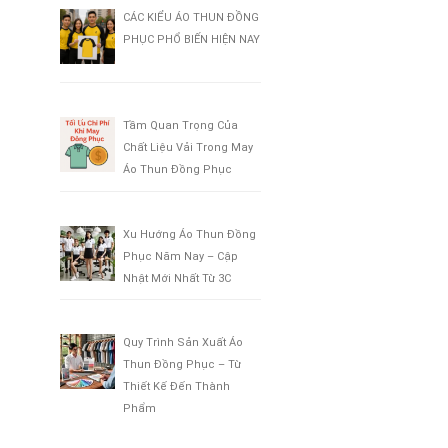
CÁC KIỂU ÁO THUN ĐỒNG
PHỤC PHỔ BIẾN HIỆN NAY
Tầm Quan Trọng Của
Chất Liệu Vải Trong May
Áo Thun Đồng Phục
Xu Hướng Áo Thun Đồng
Phục Năm Nay – Cập
Nhật Mới Nhất Từ 3C
Quy Trình Sản Xuất Áo
Thun Đồng Phục – Từ
Thiết Kế Đến Thành
Phẩm