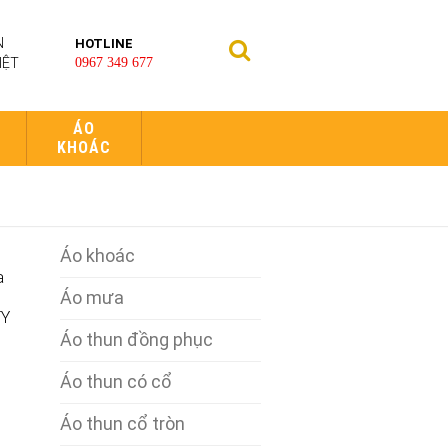
N
HOTLINE
IỆT
0967 349 677
ÁO
KHOÁC
Áo khoác
a
Áo mưa
TY
Áo thun đồng phục
Áo thun có cổ
Áo thun cổ tròn