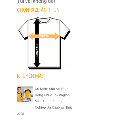
Túi vải không dệt
CHỌN SIZE ÁO THUN
KHUYẾN MÃI
Ưu Điểm Của Áo Thun
Đồng Phục Tay Raglan –
Mẫu Áo Được Doanh
Nghiệp Ưa Chuộng Nhất
2025