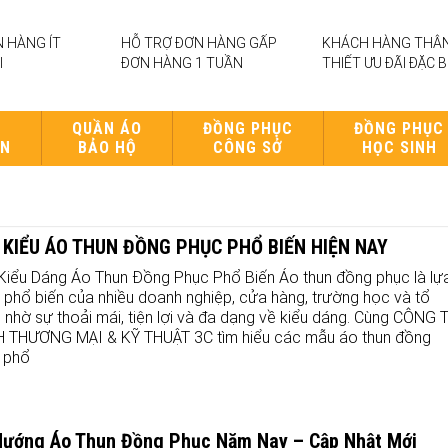
 HÀNG ÍT
HỖ TRỢ ĐƠN HÀNG GẤP
KHÁCH HÀNG THÂ
I
ĐƠN HÀNG 1 TUẦN
THIẾT ƯU ĐÃI ĐẶC B
O
QUẦN ÁO
ĐỒNG PHỤC
ĐỒNG PHỤC
UN
BẢO HỘ
CÔNG SỞ
HỌC SINH
 KIỂU ÁO THUN ĐỒNG PHỤC PHỔ BIẾN HIỆN NAY
Kiểu Dáng Áo Thun Đồng Phục Phổ Biến Áo thun đồng phục là lự
 phổ biến của nhiều doanh nghiệp, cửa hàng, trường học và tổ
 nhờ sự thoải mái, tiện lợi và đa dạng về kiểu dáng. Cùng CÔNG 
 THƯƠNG MẠI & KỸ THUẬT 3C tìm hiểu các mẫu áo thun đồng
 phổ
Hướng Áo Thun Đồng Phục Năm Nay – Cập Nhật Mới