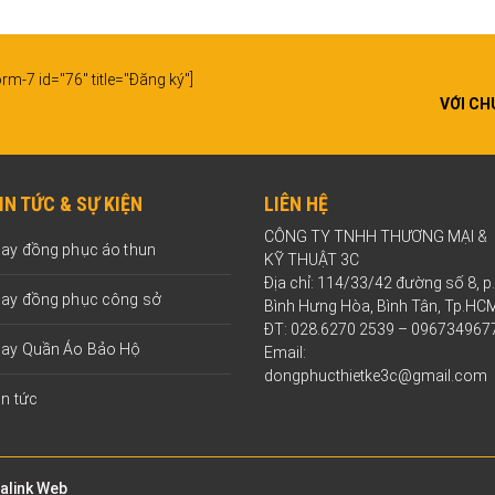
rm-7 id="76" title="Đăng ký"]
VỚI CH
IN TỨC & SỰ KIỆN
LIÊN HỆ
CÔNG TY TNHH THƯƠNG MẠI &
ay đồng phục áo thun
KỸ THUẬT 3C
Địa chỉ: 114/33/42 đường số 8, p.
ay đồng phục công sở
Bình Hưng Hòa, Bình Tân, Tp.HC
ĐT: 028.6270 2539 –
096734967
ay Quần Áo Bảo Hộ
Email:
dongphucthietke3c@gmail.com
in tức
alink Web