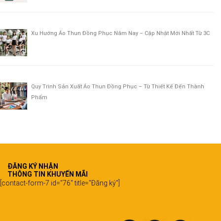
Xu Hướng Áo Thun Đồng Phục Năm Nay – Cập Nhật Mới Nhất Từ 3C
Quy Trình Sản Xuất Áo Thun Đồng Phục – Từ Thiết Kế Đến Thành
Phẩm
ĐĂNG KÝ NHẬN
THÔNG TIN KHUYẾN MÃI
[contact-form-7 id="76" title="Đăng ký"]