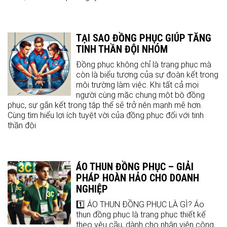
TẠI SAO ĐỒNG PHỤC GIÚP TĂNG
TINH THẦN ĐỘI NHÓM
Đồng phục không chỉ là trang phục mà
còn là biểu tượng của sự đoàn kết trong
môi trường làm việc. Khi tất cả mọi
người cùng mặc chung một bộ đồng
phục, sự gắn kết trong tập thể sẽ trở nên mạnh mẽ hơn.
Cùng tìm hiểu lợi ích tuyệt vời của đồng phục đối với tinh
thần đội
ÁO THUN ĐỒNG PHỤC – GIẢI
PHÁP HOÀN HẢO CHO DOANH
NGHIỆP
1️⃣ ÁO THUN ĐỒNG PHỤC LÀ GÌ? Áo
thun đồng phục là trang phục thiết kế
theo yêu cầu, dành cho nhân viên công