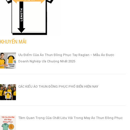
KHUYẾN MÃI
Ưu Điểm Của Áo Thun Đồng Phục Tay Raglan – Mẫu Áo Được
Doanh Nghiệp Ưa Chuộng Nhất 2025
CÁC KIỂU ÁO THUN ĐỒNG PHỤC PHỔ BIẾN HIỆN NAY
Tầm Quan Trọng Của Chất Liệu Vải Trong May Áo Thun Đồng Phục