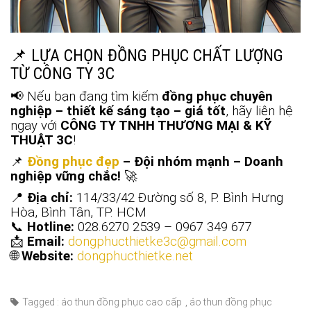
📌 LỰA CHỌN ĐỒNG PHỤC CHẤT LƯỢNG
TỪ CÔNG TY 3C
📢 Nếu bạn đang tìm kiếm
đồng phục chuyên
nghiệp – thiết kế sáng tạo – giá tốt
, hãy liên hệ
ngay với
CÔNG TY TNHH THƯƠNG MẠI & KỸ
THUẬT 3C
!
📌
Đồng phục đẹp
– Đội nhóm mạnh – Doanh
nghiệp vững chắc!
🚀
📍
Địa chỉ:
114/33/42 Đường số 8, P. Bình Hưng
Hòa, Bình Tân, TP. HCM
📞
Hotline:
028.6270 2539 – 0967 349 677
📩
Email:
dongphucthietke3c@gmail.com
🌐
Website:
dongphucthietke.net
Tagged :
áo thun đồng phục cao cấp
,
áo thun đồng phục