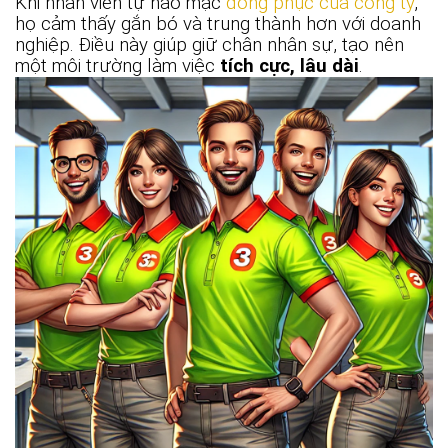
Khi nhân viên tự hào mặc
đồng phục của công ty
,
họ cảm thấy gắn bó và trung thành hơn với doanh
nghiệp. Điều này giúp giữ chân nhân sự, tạo nên
một môi trường làm việc
tích cực, lâu dài
.