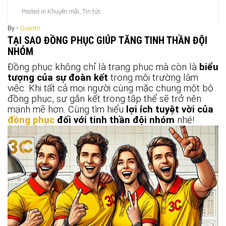
Posted in
Khuyến mãi
,
Tin tức
By -
Quantri
TẠI SAO ĐỒNG PHỤC GIÚP TĂNG TINH THẦN ĐỘI
NHÓM
Đồng phục không chỉ là trang phục mà còn là
biểu
tượng của sự đoàn kết
trong môi trường làm
việc. Khi tất cả mọi người cùng mặc chung một bộ
đồng phục, sự gắn kết trong tập thể sẽ trở nên
mạnh mẽ hơn. Cùng tìm hiểu
lợi ích tuyệt vời của
đồng phục
đối với tinh thần đội nhóm
nhé!