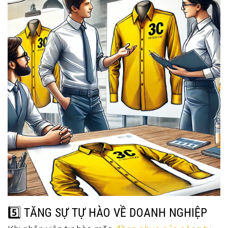
5️⃣ TĂNG SỰ TỰ HÀO VỀ DOANH NGHIỆP