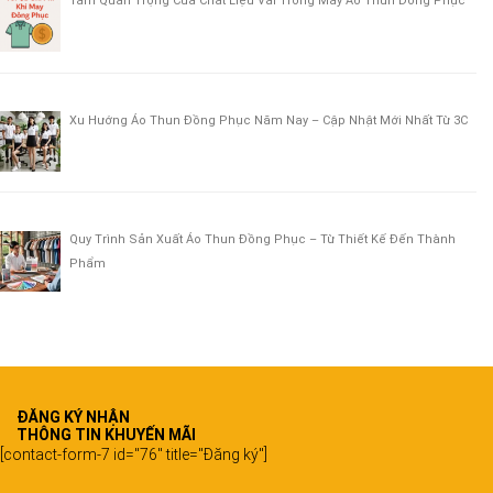
Tầm Quan Trọng Của Chất Liệu Vải Trong May Áo Thun Đồng Phục
Xu Hướng Áo Thun Đồng Phục Năm Nay – Cập Nhật Mới Nhất Từ 3C
Quy Trình Sản Xuất Áo Thun Đồng Phục – Từ Thiết Kế Đến Thành
Phẩm
ĐĂNG KÝ NHẬN
THÔNG TIN KHUYẾN MÃI
[contact-form-7 id="76" title="Đăng ký"]