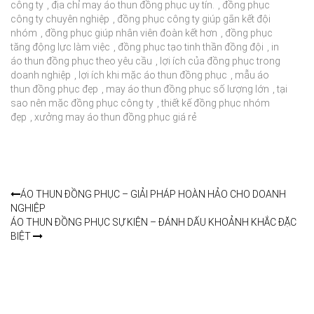
công ty
,
địa chỉ may áo thun đồng phục uy tín.
,
đồng phục
công ty chuyên nghiệp
,
đồng phục công ty giúp gắn kết đội
nhóm
,
đồng phục giúp nhân viên đoàn kết hơn
,
đồng phục
tăng động lực làm việc
,
đồng phục tạo tinh thần đồng đội
,
in
áo thun đồng phục theo yêu cầu
,
lợi ích của đồng phục trong
doanh nghiệp
,
lợi ích khi mặc áo thun đồng phục
,
mẫu áo
thun đồng phục đẹp
,
may áo thun đồng phục số lượng lớn
,
tại
sao nên mặc đồng phục công ty
,
thiết kế đồng phục nhóm
đẹp
,
xưởng may áo thun đồng phục giá rẻ
ÁO THUN ĐỒNG PHỤC – GIẢI PHÁP HOÀN HẢO CHO DOANH
NGHIỆP
ÁO THUN ĐỒNG PHỤC SỰ KIỆN – ĐÁNH DẤU KHOẢNH KHẮC ĐẶC
BIỆT