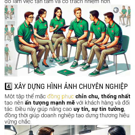
đó làm việc tận tâm và có trách nhiệm hơn.
4️⃣ XÂY DỰNG HÌNH ẢNH CHUYÊN NGHIỆP
Một tập thể mặc
đồng phục
chỉn chu, thống nhất
tạo nên
ấn tượng mạnh mẽ
với khách hàng và đối
tác. Điều này giúp nâng cao
uy tín, sự tin tưởng
,
đồng thời giúp doanh nghiệp tạo dựng thương hiệu
vững chắc.